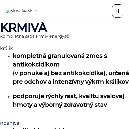
HL
ME
KRMIVÁ
kompletná sada krmív energys©
králik
kompletná granulovaná zmes s
antikokcidikom
(v ponuke aj bez antikokcidika), určená
pre odchov a intenzívny výkrm králikov
podporuje rýchly rast, kvalitu svalovej
hmoty a výborný zdravotný stav
nosnice