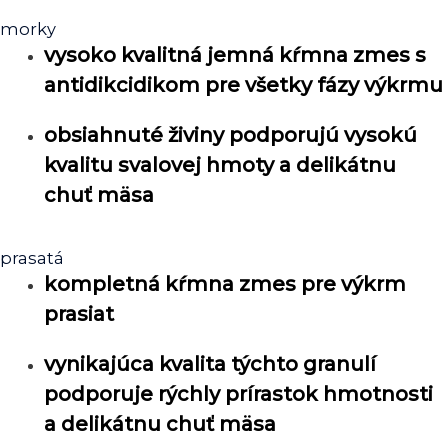
morky
vysoko kvalitná jemná kŕmna zmes s
antidikcidikom pre všetky fázy výkrmu
obsiahnuté živiny podporujú vysokú
kvalitu svalovej hmoty a delikátnu
chuť mäsa
prasatá
kompletná kŕmna zmes pre výkrm
prasiat
vynikajúca kvalita týchto granulí
podporuje rýchly prírastok hmotnosti
a delikátnu chuť mäsa