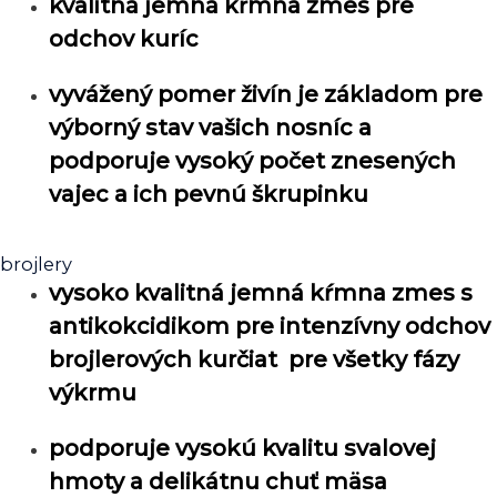
kvalitná jemná kŕmna zmes pre
odchov kuríc
vyvážený pomer živín je základom pre
výborný stav vašich nosníc a
podporuje vysoký počet znesených
vajec a ich pevnú škrupinku
brojlery
vysoko kvalitná jemná kŕmna zmes s
antikokcidikom pre intenzívny odchov
brojlerových kurčiat pre všetky fázy
výkrmu
podporuje vysokú kvalitu svalovej
hmoty a delikátnu chuť mäsa